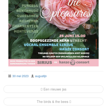
30 mei 2023
augustijn
Post
Een nieuwe jas
navigation
The birds & the bees