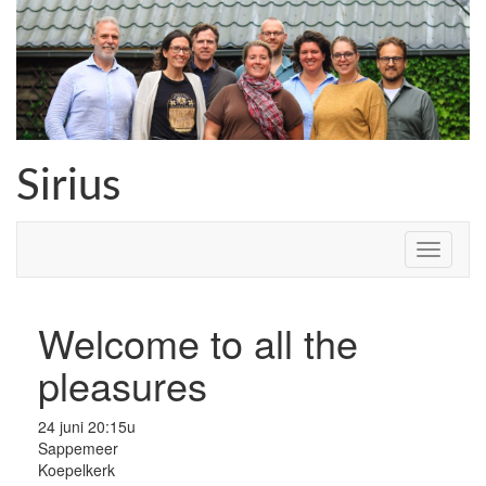
Skip
to
content
Sirius
Welcome to all the
pleasures
24 juni 20:15u
Sappemeer
Koepelkerk