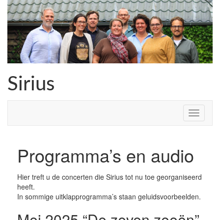
Skip
to
content
Sirius
Programma’s en audio
Hier treft u de concerten die Sirius tot nu toe georganiseerd
heeft.
In sommige uitklapprogramma’s staan geluidsvoorbeelden.
Mei 2025 “De zeven zeeën”